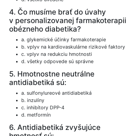
4. Čo musíme brať do úvahy
v personalizovanej farmakoterapii
obézneho diabetika?
a. glykemické účinky farmakoterapie
b. vplyv na kardiovaskulárne rizikové faktory
c. vplyv na redukciu hmotnosti
d. všetky odpovede sú správne
5. Hmotnostne neutrálne
antidiabetiká sú:
a. sulfonylureové antidiabetiká
b. inzulíny
c. inhibítory DPP-4
d. metformín
6. Antidiabetiká zvyšujúce
hmotnosť sú: