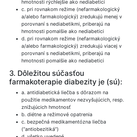
hmotnosti rýchlejšie ako nediabetici
c. pri rovnakom režime (nefarmakologický
a/alebo farmakologický) zredukujú menej v
porovnaní s nediabetikmi, priberajú na
hmotnosti pomalšie ako nediabetici
d. pri rovnakom režime (nefarmakologický
a/alebo farmakologický) zredukujú viacej v
porovnaní s nediabetikmi, priberajú na
hmotnosti pomalšie ako nediabetici
3. Dôležitou súčasťou
farmakoterapie diabezity je (sú):
a. antidiabetická liečba s dôrazom na
použitie medikamentov nezvyšujúcich, resp.
znižujúcich hmotnosť
b. diétne a režimové opatrenia
c. bezpečná medikamentózna liečba
(“antiobezitiká”)
d. všetko uvedené