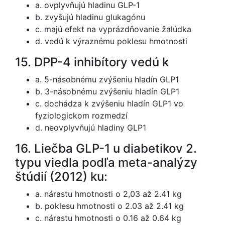
a. ovplyvňujú hladinu GLP-1
b. zvyšujú hladinu glukagónu
c. majú efekt na vyprázdňovanie žalúdka
d. vedú k výraznému poklesu hmotnosti
15. DPP-4 inhibítory vedú k
a. 5-násobnému zvýšeniu hladín GLP1
b. 3-násobnému zvýšeniu hladín GLP1
c. dochádza k zvýšeniu hladín GLP1 vo
fyziologickom rozmedzí
d. neovplyvňujú hladiny GLP1
16. Liečba GLP-1 u diabetikov 2.
typu viedla podľa meta-analýzy
štúdií (2012) ku:
a. nárastu hmotnosti o 2,03 až 2.41 kg
b. poklesu hmotnosti o 2.03 až 2.41 kg
c. nárastu hmotnosti o 0.16 až 0.64 kg