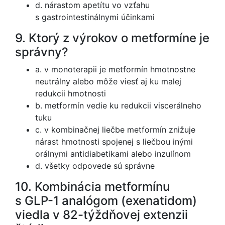
d. nárastom apetítu vo vzťahu
s gastrointestinálnymi účinkami
9. Ktorý z výrokov o metformíne je
správny?
a. v monoterapii je metformín hmotnostne
neutrálny alebo môže viesť aj ku malej
redukcii hmotnosti
b. metformín vedie ku redukcii viscerálneho
tuku
c. v kombinačnej liečbe metformín znižuje
nárast hmotnosti spojenej s liečbou inými
orálnymi antidiabetikami alebo inzulínom
d. všetky odpovede sú správne
10. Kombinácia metformínu
s GLP-1 analógom (exenatidom)
viedla v 82-týždňovej extenzii