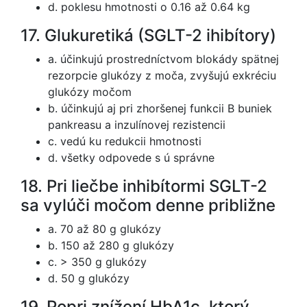
d. poklesu hmotnosti o 0.16 až 0.64 kg
17. Glukuretiká (SGLT-2 ihibítory)
a. účinkujú prostredníctvom blokády spätnej
rezorpcie glukózy z moča, zvyšujú exkréciu
glukózy močom
b. účinkujú aj pri zhoršenej funkcii B buniek
pankreasu a inzulínovej rezistencii
c. vedú ku redukcii hmotnosti
d. všetky odpovede s ú správne
18. Pri liečbe inhibítormi SGLT-2
sa vylúči močom denne približne
a. 70 až 80 g glukózy
b. 150 až 280 g glukózy
c. > 350 g glukózy
d. 50 g glukózy
19. Popri znížení HbA1c, ktorý