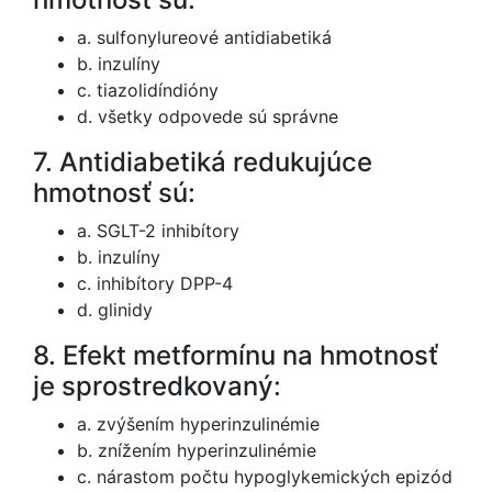
a. sulfonylureové antidiabetiká
b. inzulíny
c. tiazolidíndióny
d. všetky odpovede sú správne
7. Antidiabetiká redukujúce
hmotnosť sú:
a. SGLT-2 inhibítory
b. inzulíny
c. inhibítory DPP-4
d. glinidy
8. Efekt metformínu na hmotnosť
je sprostredkovaný:
a. zvýšením hyperinzulinémie
b. znížením hyperinzulinémie
c. nárastom počtu hypoglykemických epizód