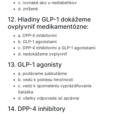
c. rovnaké ako u nediabetikov
d. znížené
12. Hladiny GLP-1 dokážeme
ovplyvniť medikamentózne:
a. DPP-4 inhibítormi
b. GLP-1 agonistami
c. DPP-4 inhibítormi a GLP-1 agonistami
d. nedokážeme ovplyvniť
13. GLP-1 agonisty
a. podávame subkutánne
b. vedú k poklesu hmotnosti
c. vedú k spomaleniu vyprázdňovania
žalúdka
d. všetky odpovede sú správne
14. DPP-4 inhibítory